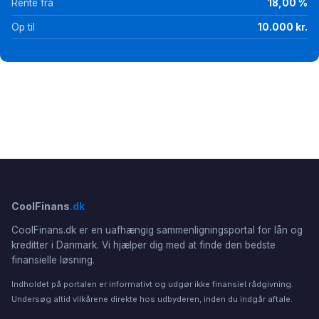
Rente fra
18,00 %
Op til
10.000 kr.
CoolFinans
.dk
CoolFinans.dk er en uafhængig sammenligningsportal for lån og
kreditter i Danmark. Vi hjælper dig med at finde den bedste
finansielle løsning.
Indholdet på portalen er informativt og udgør ikke finansiel rådgivning.
Undersøg altid vilkårene direkte hos udbyderen, inden du indgår aftale.