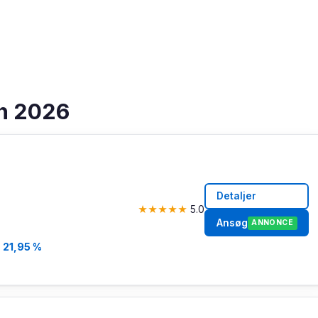
ån 2026
Detaljer
★
★
★
★
★
5.0
Ansøg
ANNONCE
a
21,95 %