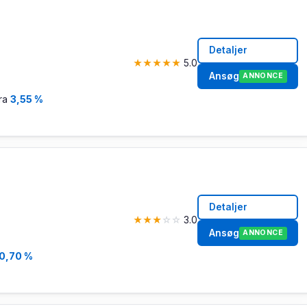
Detaljer
★
★
★
★
★
5.0
Ansøg
ANNONCE
fra
3,55 %
Detaljer
★
★
★
☆
☆
3.0
Ansøg
ANNONCE
0,70 %