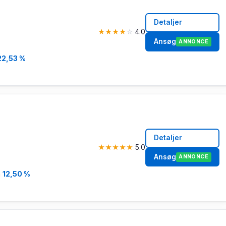
Detaljer
★
★
★
★
☆
4.0
Ansøg
ANNONCE
22,53 %
Detaljer
★
★
★
★
★
5.0
Ansøg
ANNONCE
a
12,50 %