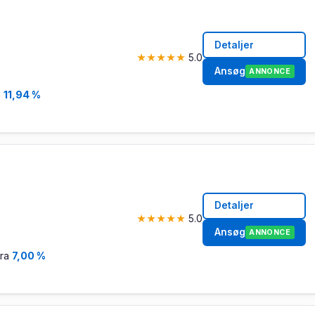
Detaljer
★
★
★
★
★
5.0
Ansøg
ANNONCE
a
11,94 %
Detaljer
★
★
★
★
★
5.0
Ansøg
ANNONCE
fra
7,00 %