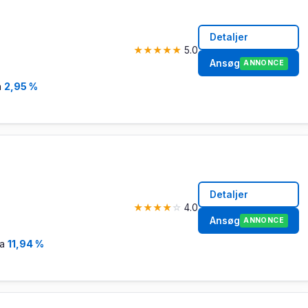
Detaljer
★
★
★
★
★
5.0
Ansøg
ANNONCE
a
2,95 %
Detaljer
★
★
★
★
☆
4.0
Ansøg
ANNONCE
ra
11,94 %