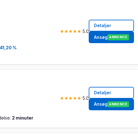
Detaljer
★
★
★
★
★
5.0
Ansøg
ANNONCE
41,20 %
Detaljer
★
★
★
★
★
5.0
Ansøg
ANNONCE
else:
2 minuter