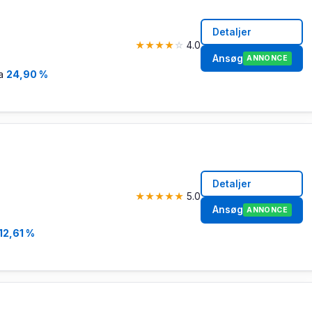
Detaljer
★
★
★
★
☆
4.0
Ansøg
ANNONCE
ra
24,90 %
Detaljer
★
★
★
★
★
5.0
Ansøg
ANNONCE
12,61 %