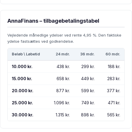
AnnaFinans – tilbagebetalingstabel
Vejledende månedlige ydelser ved rente 4,95 %. Den faktiske
ydelse fastsættes ved godkendelse.
Beløb \ Løbetid
24 mdr.
36 mdr.
60 mdr.
10.000 kr.
438 kr.
299 kr.
188 kr.
15.000 kr.
658 kr.
449 kr.
283 kr.
20.000 kr.
877 kr.
599 kr.
377 kr.
25.000 kr.
1.096 kr.
749 kr.
471 kr.
30.000 kr.
1.315 kr.
898 kr.
565 kr.