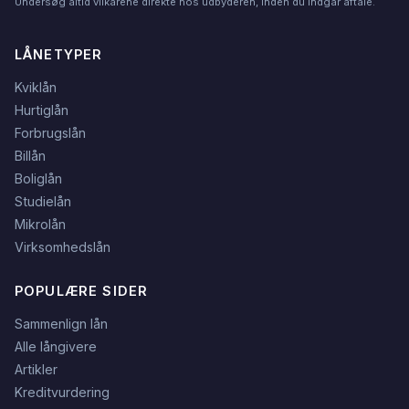
Undersøg altid vilkårene direkte hos udbyderen, inden du indgår aftale.
LÅNETYPER
Kviklån
Hurtiglån
Forbrugslån
Billån
Boliglån
Studielån
Mikrolån
Virksomhedslån
POPULÆRE SIDER
Sammenlign lån
Alle långivere
Artikler
Kreditvurdering