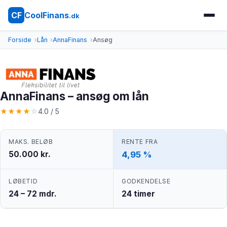
CoolFinans
CF
.dk
Forside
Lån
AnnaFinans
Ansøg
AnnaFinans – ansøg om lån
★
★
★
★
☆
4.0 / 5
MAKS. BELØB
RENTE FRA
50.000 kr.
4,95 %
LØBETID
GODKENDELSE
24 – 72 mdr.
24 timer