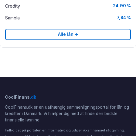
Credity
24,90 %
Sambla
7,84 %
Alle lån →
CoolFinans
.dk
CoolFinans.dk er en uafhængig sammenligningsportal for lån og
kreditter i Danmark. Vi hjælper dig med at finde den bedste
finansielle løsning.
Indholdet på portalen er informativt og udgør ikke finansiel rådgivning.