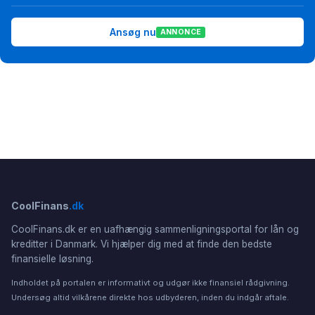
Ansøg nu
ANNONCE
CoolFinans
.dk
CoolFinans.dk er en uafhængig sammenligningsportal for lån og
kreditter i Danmark. Vi hjælper dig med at finde den bedste
finansielle løsning.
Indholdet på portalen er informativt og udgør ikke finansiel rådgivning.
Undersøg altid vilkårene direkte hos udbyderen, inden du indgår aftale.