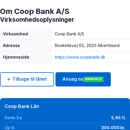
Om Coop Bank A/S
Virksomhedsoplysninger
Virksomhed
Coop Bank A/S
Adresse
Roskildevej 65, 2620 Albertslund
Hjemmeside
https://www.coopbank.dk
← Tilbage til lånet
Ansøg nu
ANNONCE
Coop Bank Lån
Rente fra
5,95 %
Op til
300.000 kr.