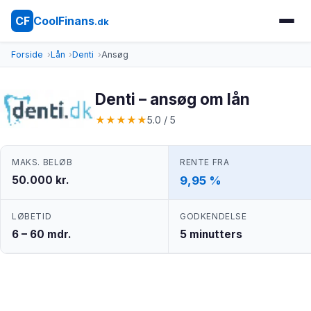
CoolFinans
CF
.dk
Forside
Lån
Denti
Ansøg
Denti – ansøg om lån
★
★
★
★
★
5.0 / 5
MAKS. BELØB
RENTE FRA
50.000 kr.
9,95 %
LØBETID
GODKENDELSE
6 – 60 mdr.
5 minutters