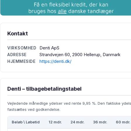
Kontakt
Denti ApS
VIRKSOMHED
Strandvejen 60, 2900 Hellerup, Danmark
ADRESSE
https://denti.dk/
HJEMMESIDE
Denti – tilbagebetalingstabel
Vejledende månedlige ydelser ved rente 9,95 %. Den faktiske ydel
fastsættes ved godkendelse.
Beløb \ Løbetid
12 mdr.
24 mdr.
36 mdr.
60 mdr.