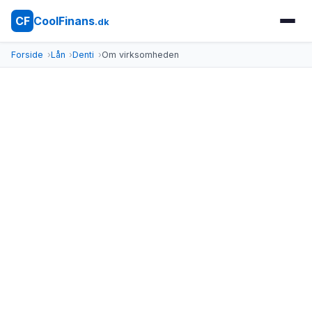
CoolFinans
CF
.dk
Forside
Lån
Denti
Om virksomheden