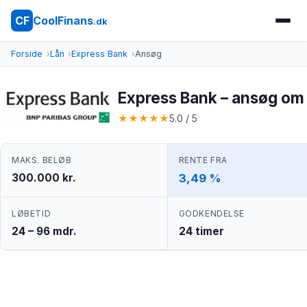
CoolFinans
CF
.dk
Forside
Lån
Express Bank
Ansøg
Express Bank – ansøg om 
★
★
★
★
★
5.0 / 5
MAKS. BELØB
RENTE FRA
300.000 kr.
3,49 %
LØBETID
GODKENDELSE
24 – 96 mdr.
24 timer