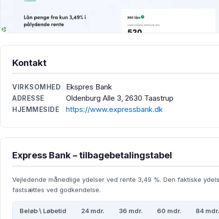
Kontakt
Ekspres Bank
VIRKSOMHED
Oldenburg Alle 3, 2630 Taastrup
ADRESSE
https://www.expressbank.dk
HJEMMESIDE
Express Bank – tilbagebetalingstabel
Vejledende månedlige ydelser ved rente 3,49 %. Den faktiske ydel
fastsættes ved godkendelse.
Beløb \ Løbetid
24 mdr.
36 mdr.
60 mdr.
84 mdr