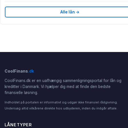
Alle lån →
CoolFinans
.dk
CoolFinans.dk er en uafhængig sammenligningsportal for lån og
kreditter i Danmark. Vi hjælper dig med at finde den bedste
finansielle løsning.
Indholdet på portalen er informativt og udgør ikke finansiel rådgivning.
Undersøg altid vilkårene direkte hos udbyderen, inden du indgår aftale.
LÅNETYPER