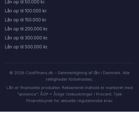
Lån op til 50.000 kr.
Lån op til 100.000 kr.
Lån op til 150.000 kr.
Lån op til 200.000 kr.
Lån op til 300.000 kr.
Lån op til 500.000 kr.
© 2026 CoolFinans.dk – Sammenligning af lån i Danmark. Alle
rettigheder forbeholdes.
Lån er finansielle produkter. Reklameret indhold er markeret med
"annonce". ÅOP = Årlige Omkostninger i Procent. Tjek
Finanstilsynet for aktuelle regulatoriske krav.