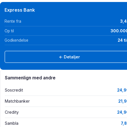
Express Bank
Rente fra
3,
Op til
300.000
Godkendelse
24 t
← Detaljer
Sammenlign med andre
Soscredit
24,9
Matchbanker
21,
Credity
24,9
Sambla
7,