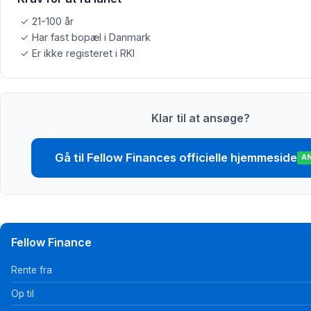
✓ 21-100 år
✓ Har fast bopæl i Danmark
✓ Er ikke registeret i RKI
Klar til at ansøge?
Gå til Fellow Finances officielle hjemmeside
A
Fellow Finance
Rente fra
Op til