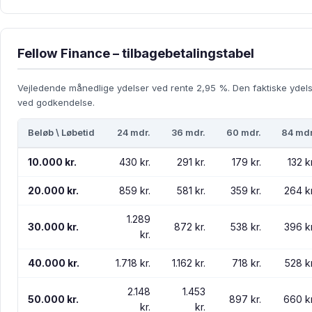
Fellow Finance – tilbagebetalingstabel
Vejledende månedlige ydelser ved rente 2,95 %. Den faktiske ydel
ved godkendelse.
Beløb \ Løbetid
24 mdr.
36 mdr.
60 mdr.
84 mdr
10.000 kr.
430 kr.
291 kr.
179 kr.
132 kr
20.000 kr.
859 kr.
581 kr.
359 kr.
264 kr
1.289
30.000 kr.
872 kr.
538 kr.
396 kr
kr.
40.000 kr.
1.718 kr.
1.162 kr.
718 kr.
528 kr
2.148
1.453
50.000 kr.
897 kr.
660 kr
kr.
kr.