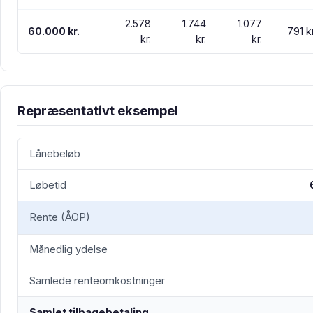
2.578
1.744
1.077
60.000 kr.
791 kr
kr.
kr.
kr.
Repræsentativt eksempel
Lånebeløb
Løbetid
Rente (ÅOP)
Månedlig ydelse
Samlede renteomkostninger
Samlet tilbagebetaling