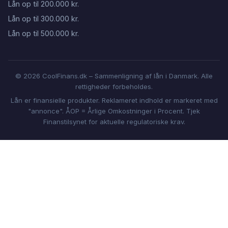
Lån op til 200.000 kr.
Lån op til 300.000 kr.
Lån op til 500.000 kr.
© 2026 CoolFinans.dk – Sammenligning af lån i Danmark. Alle
rettigheder forbeholdes.
Lån er finansielle produkter. Reklameret indhold er markeret med
"annonce". ÅOP = Årlige Omkostninger i Procent. Tjek
Finanstilsynet for aktuelle regulatoriske krav.