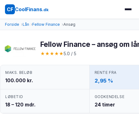
CoolFinans
CF
.dk
Forside
Lån
Fellow Finance
Ansøg
Fellow Finance – ansøg om lå
★
★
★
★
★
5.0 / 5
MAKS. BELØB
RENTE FRA
100.000 kr.
2,95 %
LØBETID
GODKENDELSE
18 – 120 mdr.
24 timer