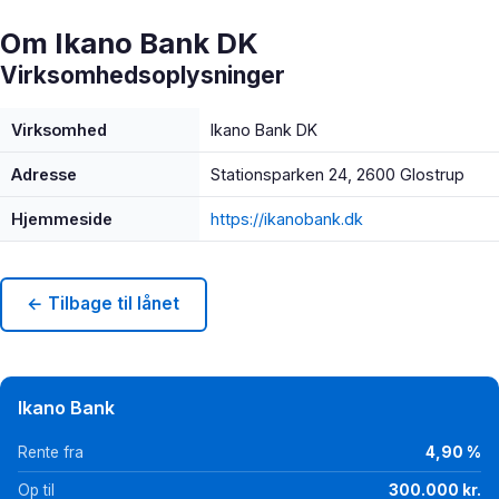
Om Ikano Bank DK
Virksomhedsoplysninger
Virksomhed
Ikano Bank DK
Adresse
Stationsparken 24, 2600 Glostrup
Hjemmeside
https://ikanobank.dk
← Tilbage til lånet
Ikano Bank
Rente fra
4,90 %
Op til
300.000 kr.