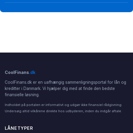
CoolFinans
.dk
CoolFinans.dk er en uafhængig sammenligningsportal for lån og
kreditter i Danmark. Vi hjælper dig med at finde den bedste
finansielle løsning.
Indholdet på portalen er informativt og udgør ikke finansiel rådgivning.
Undersøg altid vilkårene direkte hos udbyderen, inden du indgår aftale.
LÅNETYPER