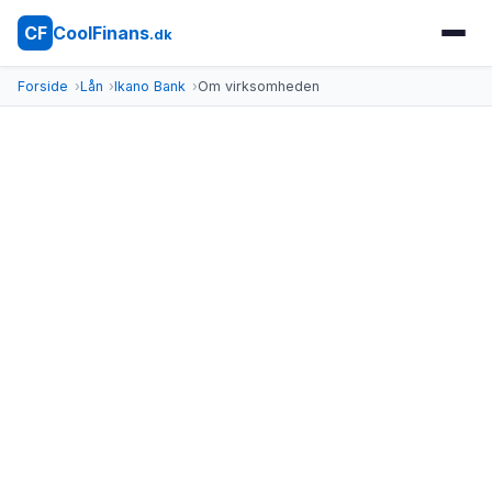
CoolFinans
CF
.dk
Forside
Lån
Ikano Bank
Om virksomheden