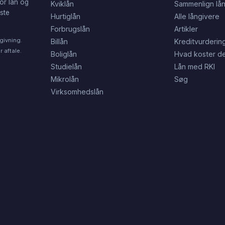
or lån og
Kviklån
Sammenlign lå
dste
Hurtiglån
Alle långivere
Forbrugslån
Artikler
givning.
Billån
Kreditvurderin
 aftale.
Boliglån
Hvad koster de
Studielån
Lån med RKI
Mikrolån
Søg
Virksomhedslån