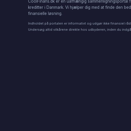
CoolFinans.dk er en uafhængig sammenligningsportal f
kreditter i Danmark. Vi hjælper dig med at finde den be
finansielle løsning.
Indholdet på portalen er informativt og udgør ikke finansiel råd
Undersøg altid vilkårene direkte hos udbyderen, inden du indgår