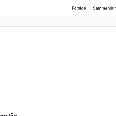
Forside
Sammenlign
om lån