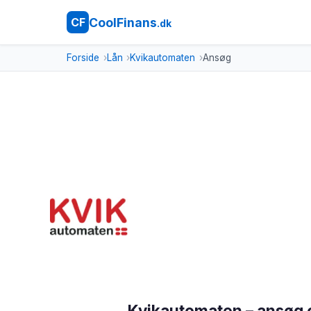
CoolFinans
CF
.dk
Forside
Lån
Kvikautomaten
Ansøg
Kvikautomaten – ansøg 