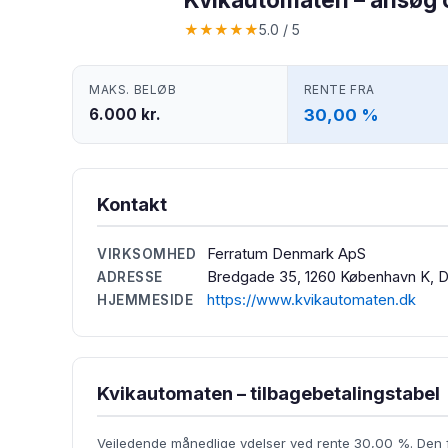
★
★
★
★
★
5.0 / 5
MAKS. BELØB
RENTE FRA
6.000 kr.
30,00 %
Kontakt
Ferratum Denmark ApS
VIRKSOMHED
Bredgade 35, 1260 København K, 
ADRESSE
https://www.kvikautomaten.dk
HJEMMESIDE
Kvikautomaten – tilbagebetalingstabel
Vejledende månedlige ydelser ved rente 30,00 %. Den f