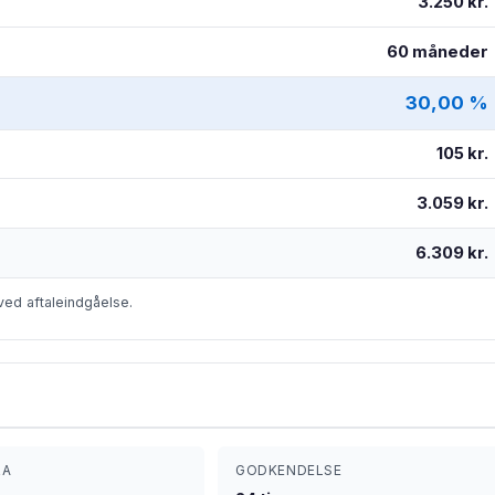
3.250 kr.
60 måneder
30,00 %
105 kr.
3.059 kr.
6.309 kr.
ved aftaleindgåelse.
RA
GODKENDELSE