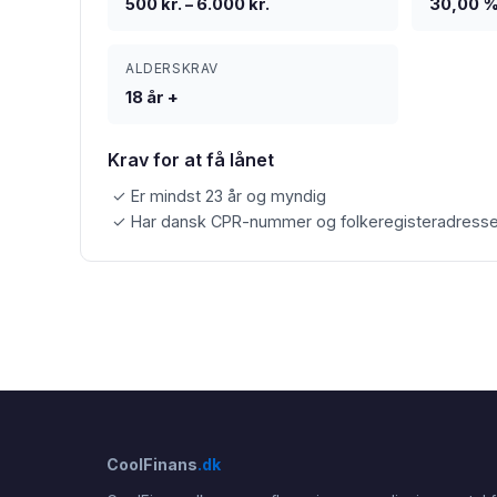
500 kr. – 6.000 kr.
30,00 
ALDERSKRAV
18 år +
Krav for at få lånet
✓ Er mindst 23 år og myndig
✓ Har dansk CPR-nummer og folkeregisteradresse,
CoolFinans
.dk