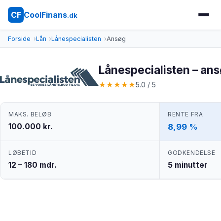
CoolFinans
CF
.dk
Forside
Lån
Lånespecialisten
Ansøg
Lånespecialisten – an
★
★
★
★
★
5.0 / 5
MAKS. BELØB
RENTE FRA
100.000 kr.
8,99 %
LØBETID
GODKENDELSE
12 – 180 mdr.
5 minutter