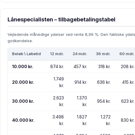
Lånespecialisten – tilbagebetalingstabel
Vejledende månedlige ydelser ved rente 8,99 %. Den faktiske ydel
godkendelse.
Beløb \ Løbetid
12 mdr.
24 mdr.
36 mdr.
60 mdr.
10.000 kr.
874 kr.
457 kr.
318 kr.
208 kr.
1.749
20.000 kr.
914 kr.
636 kr.
415 kr.
kr.
2.623
1.370
30.000 kr.
954 kr.
623 kr.
kr.
kr.
3.498
1.827
1.272
40.000 kr.
830 kr.
kr.
kr.
kr.