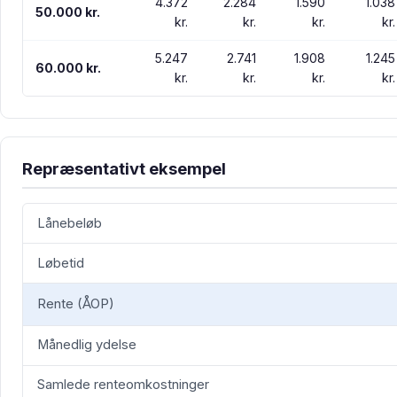
4.372
2.284
1.590
1.038
50.000 kr.
kr.
kr.
kr.
kr.
5.247
2.741
1.908
1.245
60.000 kr.
kr.
kr.
kr.
kr.
Repræsentativt eksempel
Lånebeløb
Løbetid
Rente (ÅOP)
Månedlig ydelse
Samlede renteomkostninger