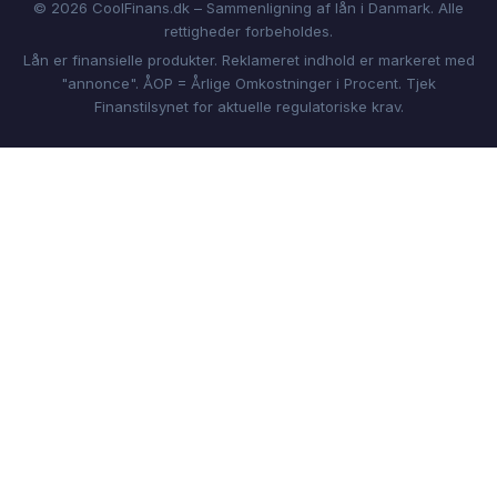
© 2026 CoolFinans.dk – Sammenligning af lån i Danmark. Alle
rettigheder forbeholdes.
Lån er finansielle produkter. Reklameret indhold er markeret med
"annonce". ÅOP = Årlige Omkostninger i Procent. Tjek
Finanstilsynet for aktuelle regulatoriske krav.