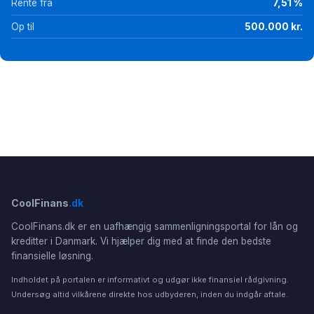
Rente fra
7,51 %
Op til
500.000 kr.
CoolFinans
.dk
CoolFinans.dk er en uafhængig sammenligningsportal for lån og
kreditter i Danmark. Vi hjælper dig med at finde den bedste
finansielle løsning.
Indholdet på portalen er informativt og udgør ikke finansiel rådgivning.
Undersøg altid vilkårene direkte hos udbyderen, inden du indgår aftale.