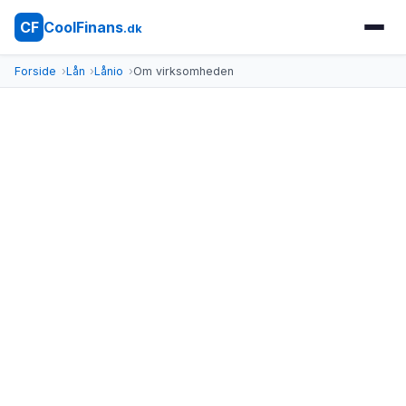
CoolFinans
CF
.dk
Forside
Lån
Lånio
Om virksomheden