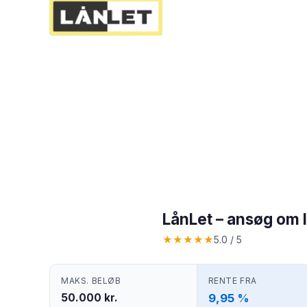
LånLet – ansøg om 
★
★
★
★
★
5.0 / 5
MAKS. BELØB
RENTE FRA
50.000 kr.
9,95 %