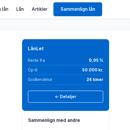
 lån
Lån
Artikler
Sammenlign lån
LånLet
Rente fra
9,95 %
Op til
50.000 kr.
Godkendelse
24 timer
← Detaljer
Sammenlign med andre