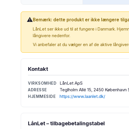
⚠️
Bemærk: dette produkt er ikke længere tilg
LånLet ser ikke ud til at fungere i Danmark. Hjemm
långivere nedenfor.
Vi anbefaler at du vælger en af de aktive långive
Kontakt
LånLet ApS
VIRKSOMHED
Teglholm Allé 15, 2450 København
ADRESSE
https://www.laanlet.dk/
HJEMMESIDE
LånLet – tilbagebetalingstabel