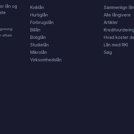
or lån og
Kviklån
Sammenlign lå
dste
Hurtiglån
Alle långivere
Forbrugslån
Artikler
givning.
Billån
Kreditvurderin
 aftale.
Boliglån
Hvad koster de
Studielån
Lån med RKI
Mikrolån
Søg
Virksomhedslån