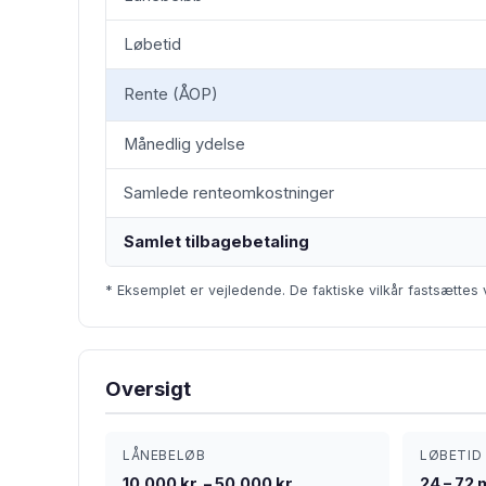
Løbetid
Rente (ÅOP)
Månedlig ydelse
Samlede renteomkostninger
Samlet tilbagebetaling
* Eksemplet er vejledende. De faktiske vilkår fastsættes 
Oversigt
LÅNEBELØB
LØBETID
10.000 kr. – 50.000 kr.
24 – 72