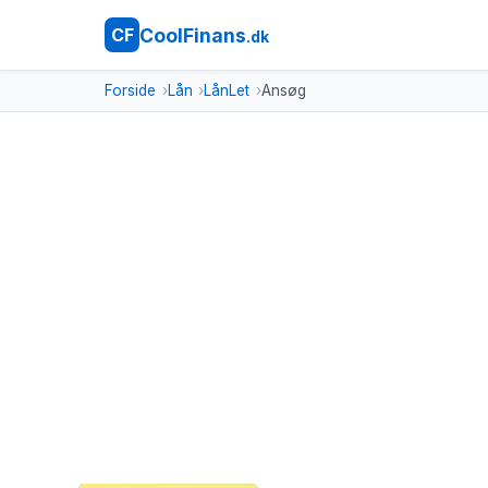
CoolFinans
CF
.dk
Forside
Lån
LånLet
Ansøg