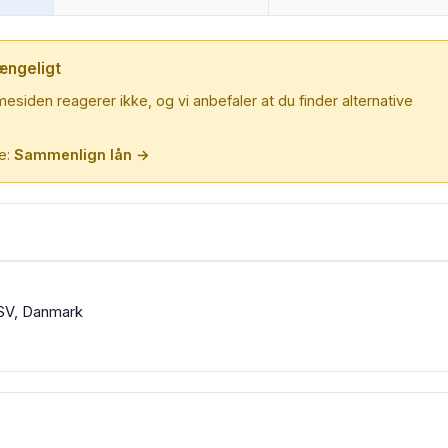
ængeligt
esiden reagerer ikke, og vi anbefaler at du finder alternative
re:
Sammenlign lån →
 SV, Danmark