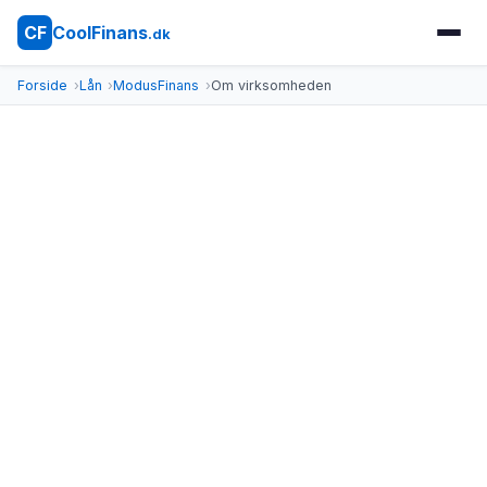
CoolFinans
CF
.dk
Forside
Lån
ModusFinans
Om virksomheden