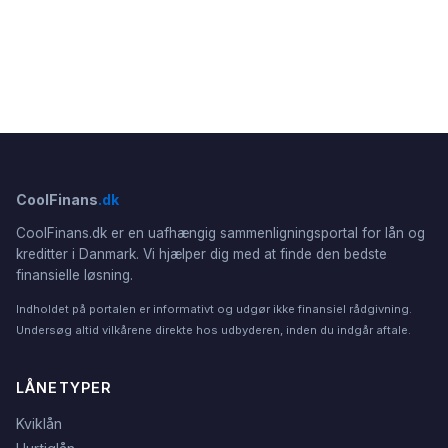
CoolFinans
.dk
CoolFinans.dk er en uafhængig sammenligningsportal for lån og
kreditter i Danmark. Vi hjælper dig med at finde den bedste
finansielle løsning.
Indholdet på portalen er informativt og udgør ikke finansiel rådgivning.
Undersøg altid vilkårene direkte hos udbyderen, inden du indgår aftale.
LÅNETYPER
Kviklån