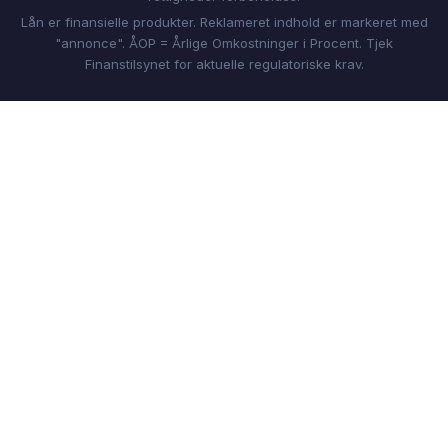
Lån er finansielle produkter. Reklameret indhold er markeret med
"annonce". ÅOP = Årlige Omkostninger i Procent. Tjek
Finanstilsynet for aktuelle regulatoriske krav.