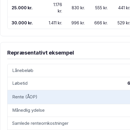
1.176
25.000 kr.
830 kr.
555 kr.
441 kr
kr.
30.000 kr.
1.411 kr.
996 kr.
666 kr.
529 kr
Repræsentativt eksempel
Lånebeløb
Løbetid
Rente (ÅOP)
Månedlig ydelse
Samlede renteomkostninger