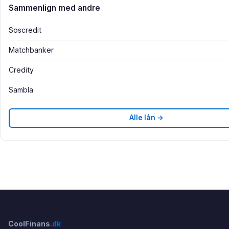
Sammenlign med andre
Soscredit
Matchbanker
Credity
Sambla
Alle lån →
CoolFinans
.dk