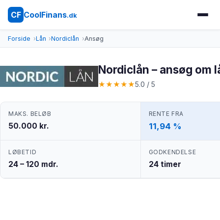
CoolFinans
CF
.dk
Forside
Lån
Nordiclån
Ansøg
Nordiclån – ansøg om l
★
★
★
★
★
5.0 / 5
MAKS. BELØB
RENTE FRA
50.000 kr.
11,94 %
LØBETID
GODKENDELSE
24 – 120 mdr.
24 timer