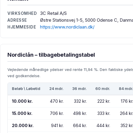
3C Retail A/S
VIRKSOMHED
Østre Stationsvej 1-5, 5000 Odense C, Danm
ADRESSE
https://www.nordiclaan.dk/
HJEMMESIDE
Nordiclån – tilbagebetalingstabel
Vejledende månedlige ydelser ved rente 11,94 %. Den faktiske ydel
ved godkendelse.
Beløb \ Løbetid
24 mdr.
36 mdr.
60 mdr.
84 mdr
10.000 kr.
470 kr.
332 kr.
222 kr.
176 kr
15.000 kr.
706 kr.
498 kr.
333 kr.
264 kr
20.000 kr.
941 kr.
664 kr.
444 kr.
352 kr