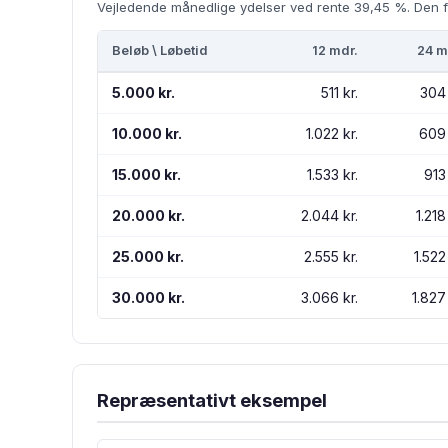
Vejledende månedlige ydelser ved rente 39,45 %. Den f
Beløb \ Løbetid
12 mdr.
24 m
5.000 kr.
511 kr.
304 
10.000 kr.
1.022 kr.
609 
15.000 kr.
1.533 kr.
913 
20.000 kr.
2.044 kr.
1.218
25.000 kr.
2.555 kr.
1.522 
30.000 kr.
3.066 kr.
1.827 
Repræsentativt eksempel