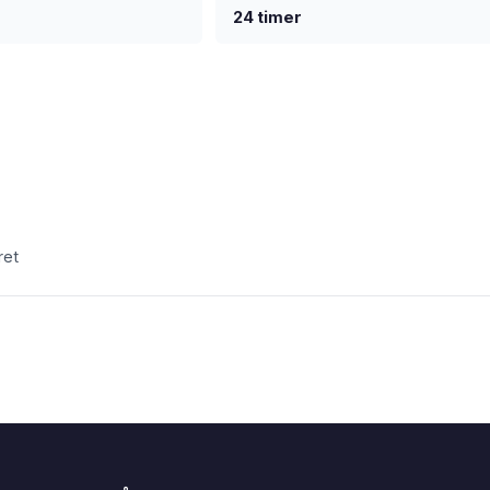
%
24 timer
ret