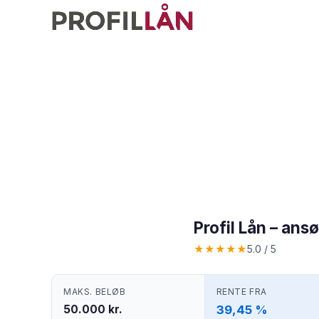
Profil Lån – ans
★
★
★
★
★
5.0 / 5
MAKS. BELØB
RENTE FRA
50.000 kr.
39,45 %