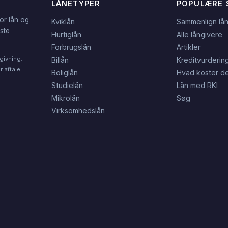
LÅNETYPER
POPULÆRE 
or lån og
Kviklån
Sammenlign lå
dste
Hurtiglån
Alle långivere
Forbrugslån
Artikler
givning.
Billån
Kreditvurderin
 aftale.
Boliglån
Hvad koster de
Studielån
Lån med RKI
Mikrolån
Søg
Virksomhedslån