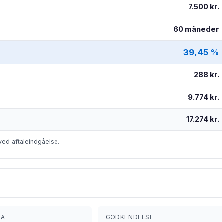
7.500 kr.
60 måneder
39,45 %
288 kr.
9.774 kr.
17.274 kr.
ved aftaleindgåelse.
RA
GODKENDELSE