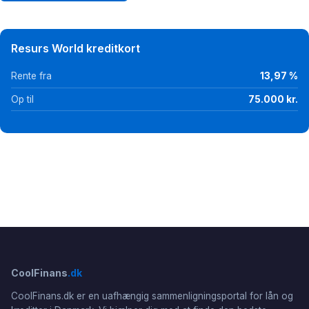
Resurs World kreditkort
Rente fra
13,97 %
Op til
75.000 kr.
CoolFinans
.dk
CoolFinans.dk er en uafhængig sammenligningsportal for lån og