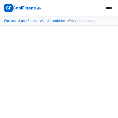
CoolFinans
CF
.dk
Forside
Lån
Resurs World kreditkort
Om virksomheden