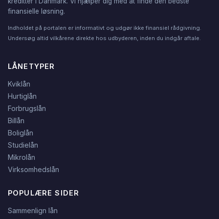
kreditter i Danmark. Vi hjælper dig med at finde den bedste
finansielle løsning.
Indholdet på portalen er informativt og udgør ikke finansiel rådgivning.
Undersøg altid vilkårene direkte hos udbyderen, inden du indgår aftale.
LÅNETYPER
Kviklån
Hurtiglån
Forbrugslån
Billån
Boliglån
Studielån
Mikrolån
Virksomhedslån
POPULÆRE SIDER
Sammenlign lån