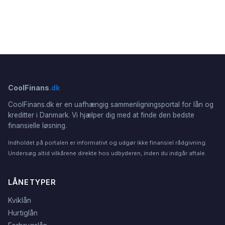
CoolFinans
.dk
CoolFinans.dk er en uafhængig sammenligningsportal for lån og
kreditter i Danmark. Vi hjælper dig med at finde den bedste
finansielle løsning.
Indholdet på portalen er informativt og udgør ikke finansiel rådgivning.
Undersøg altid vilkårene direkte hos udbyderen, inden du indgår aftale.
LÅNETYPER
Kviklån
Hurtiglån