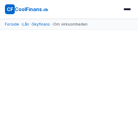
CoolFinans
CF
.dk
Forside
Lån
Skyfinans
Om virksomheden