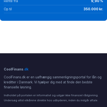
Rente fra
9,90 %
Op til
350.000 kr.
CoolFinans
.dk
CoolFinans.dk er en uafhængig sammenligningsportal for lån og
kreditter i Danmark. Vi hjælper dig med at finde den bedste
finansielle løsning.
Indholdet på portalen er informativt og udgør ikke finansiel rådgivning.
Undersøg altid vilkårene direkte hos udbyderen, inden du indgår aftale.