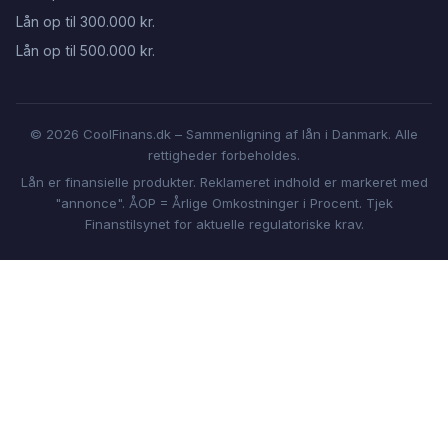
Lån op til 300.000 kr.
Lån op til 500.000 kr.
© 2026 CoolFinans.dk – Sammenligning af lån i Danmark. Alle
rettigheder forbeholdes.
Lån er finansielle produkter. Reklameret indhold er markeret med
"annonce". ÅOP = Årlige Omkostninger i Procent. Tjek
Finanstilsynet for aktuelle regulatoriske krav.