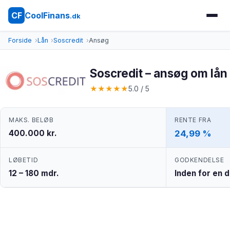
CoolFinans
CF
.dk
Forside
Lån
Soscredit
Ansøg
Soscredit – ansøg om lån
★
★
★
★
★
5.0 / 5
MAKS. BELØB
RENTE FRA
400.000 kr.
24,99 %
LØBETID
GODKENDELSE
12 – 180 mdr.
Inden for en 