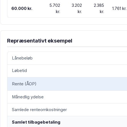
5.702
3.202
2.385
60.000 kr.
1.761 kr.
kr.
kr.
kr.
Repræsentativt eksempel
Lånebeløb
Løbetid
Rente (ÅOP)
Månedlig ydelse
Samlede renteomkostninger
Samlet tilbagebetaling