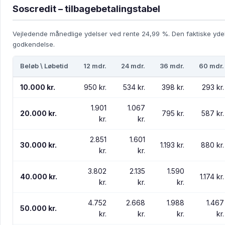
Soscredit – tilbagebetalingstabel
Vejledende månedlige ydelser ved rente 24,99 %. Den faktiske yde
godkendelse.
Beløb \ Løbetid
12 mdr.
24 mdr.
36 mdr.
60 mdr.
10.000 kr.
950 kr.
534 kr.
398 kr.
293 kr.
1.901
1.067
20.000 kr.
795 kr.
587 kr.
kr.
kr.
2.851
1.601
30.000 kr.
1.193 kr.
880 kr.
kr.
kr.
3.802
2.135
1.590
40.000 kr.
1.174 kr.
kr.
kr.
kr.
4.752
2.668
1.988
1.467
50.000 kr.
kr.
kr.
kr.
kr.