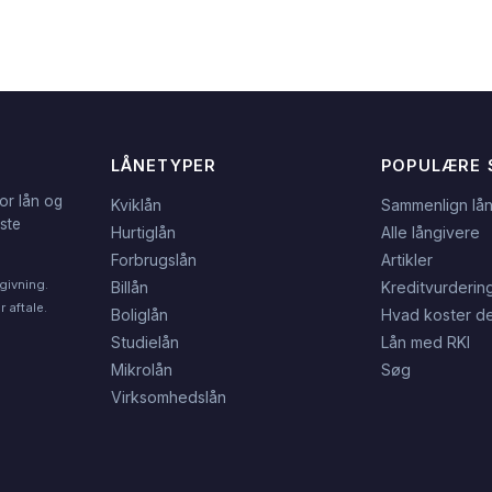
LÅNETYPER
POPULÆRE 
or lån og
Kviklån
Sammenlign lå
dste
Hurtiglån
Alle långivere
Forbrugslån
Artikler
givning.
Billån
Kreditvurderin
 aftale.
Boliglån
Hvad koster de
Studielån
Lån med RKI
Mikrolån
Søg
Virksomhedslån