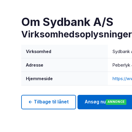
Om Sydbank A/S
Virksomhedsoplysninger
Virksomhed
Sydbank 
Adresse
Peberlyk
Hjemmeside
https://
← Tilbage til lånet
Ansøg nu
ANNONCE