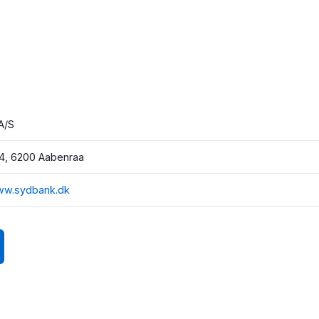
A/S
 4, 6200 Aabenraa
www.sydbank.dk