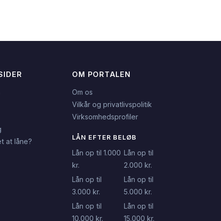
SIDER
OM PORTALEN
n
Om os
Vilkår og privatlivspolitik
Virksomhedsprofiler
g
LÅN EFTER BELØB
t at låne?
Lån op til 1.000
Lån op til
kr.
2.000 kr.
Lån op til
Lån op til
3.000 kr.
5.000 kr.
Lån op til
Lån op til
10.000 kr.
15.000 kr.