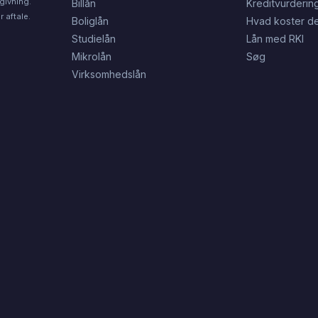
givning.
Billån
Kreditvurderin
 aftale.
Boliglån
Hvad koster de
Studielån
Lån med RKI
Mikrolån
Søg
Virksomhedslån