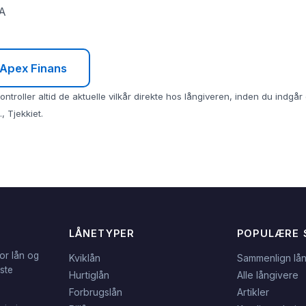
SA
l Apex Finans
ntroller altid de aktuelle vilkår direkte hos långiveren, inden du indgå
, Tjekkiet.
LÅNETYPER
POPULÆRE 
or lån og
Kviklån
Sammenlign lå
dste
Hurtiglån
Alle långivere
Forbrugslån
Artikler