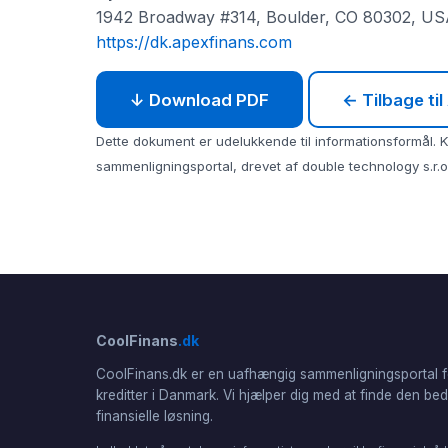
1942 Broadway #314, Boulder, CO 80302, U
https://dk.apexfinans.com
↓ Download PDF
← Tilbage ti
Dette dokument er udelukkende til informationsformål. Ko
sammenligningsportal, drevet af double technology s.r.o.
CoolFinans
.dk
CoolFinans.dk er en uafhængig sammenligningsportal f
kreditter i Danmark. Vi hjælper dig med at finde den be
finansielle løsning.