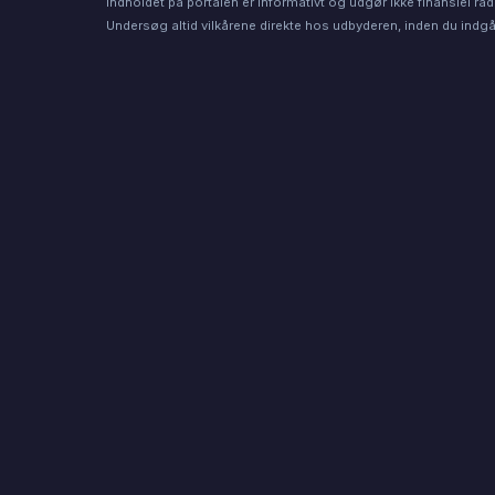
Indholdet på portalen er informativt og udgør ikke finansiel råd
Undersøg altid vilkårene direkte hos udbyderen, inden du indgår