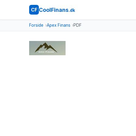
CoolFinans
CF
.dk
Forside
Apex Finans
PDF