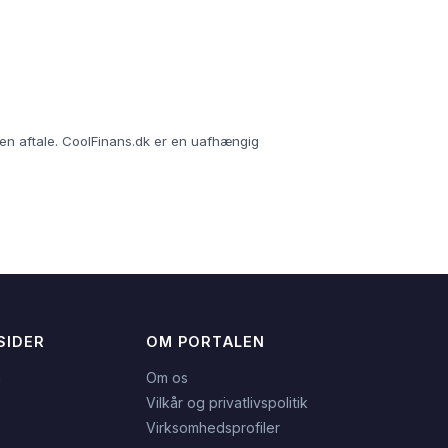
r en aftale. CoolFinans.dk er en uafhængig
SIDER
OM PORTALEN
n
Om os
Vilkår og privatlivspolitik
Virksomhedsprofiler