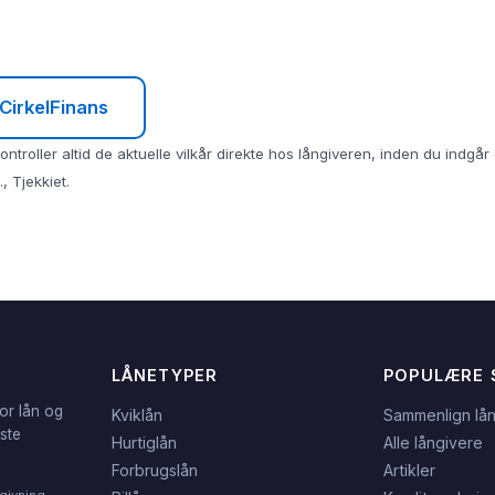
 CirkelFinans
ntroller altid de aktuelle vilkår direkte hos långiveren, inden du indgå
, Tjekkiet.
LÅNETYPER
POPULÆRE 
or lån og
Kviklån
Sammenlign lå
dste
Hurtiglån
Alle långivere
Forbrugslån
Artikler
givning.