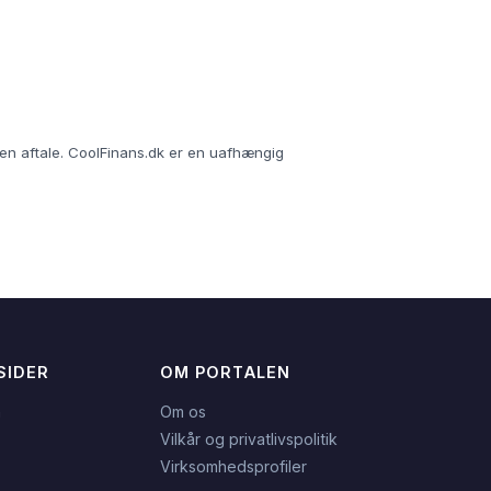
r en aftale. CoolFinans.dk er en uafhængig
SIDER
OM PORTALEN
n
Om os
Vilkår og privatlivspolitik
Virksomhedsprofiler