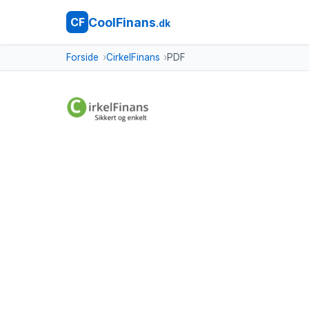
CoolFinans
CF
.dk
Forside
CirkelFinans
PDF