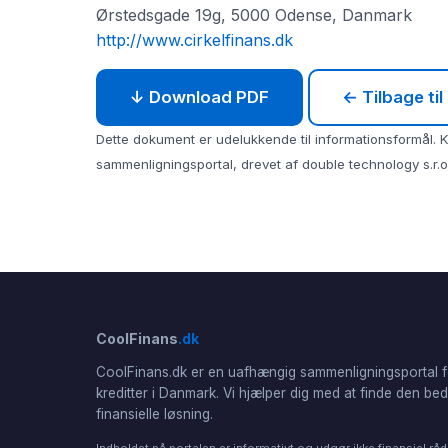
Ørstedsgade 19g, 5000 Odense, Danmark
http://www.cirkelfinans.dk
↓ Download PDF
← Tilbage til
Dette dokument er udelukkende til informationsformål. Ko
sammenligningsportal, drevet af double technology s.r.o.
CoolFinans
.dk
CoolFinans.dk er en uafhængig sammenligningsportal f
kreditter i Danmark. Vi hjælper dig med at finde den be
finansielle løsning.
Indholdet på portalen er informativt og udgør ikke finansiel råd