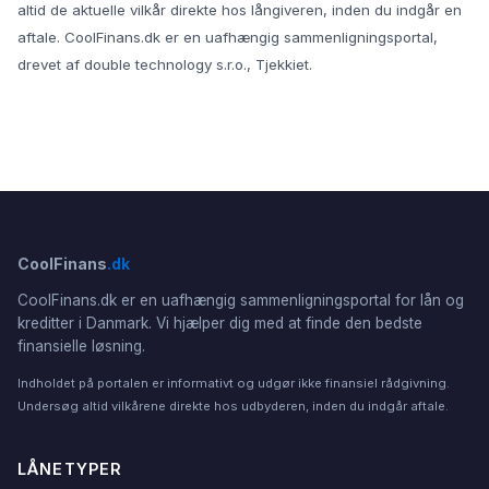
altid de aktuelle vilkår direkte hos långiveren, inden du indgår en
aftale. CoolFinans.dk er en uafhængig sammenligningsportal,
drevet af double technology s.r.o., Tjekkiet.
CoolFinans
.dk
CoolFinans.dk er en uafhængig sammenligningsportal for lån og
kreditter i Danmark. Vi hjælper dig med at finde den bedste
finansielle løsning.
Indholdet på portalen er informativt og udgør ikke finansiel rådgivning.
Undersøg altid vilkårene direkte hos udbyderen, inden du indgår aftale.
LÅNETYPER