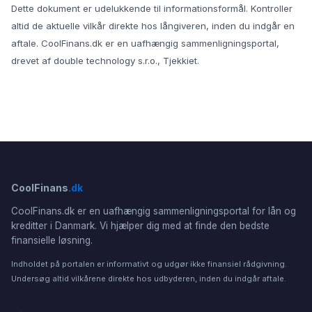
Dette dokument er udelukkende til informationsformål. Kontroller
altid de aktuelle vilkår direkte hos långiveren, inden du indgår en
aftale. CoolFinans.dk er en uafhængig sammenligningsportal,
drevet af double technology s.r.o., Tjekkiet.
CoolFinans
.dk
CoolFinans.dk er en uafhængig sammenligningsportal for lån og
kreditter i Danmark. Vi hjælper dig med at finde den bedste
finansielle løsning.
Indholdet på portalen er informativt og udgør ikke finansiel rådgivning.
Undersøg altid vilkårene direkte hos udbyderen, inden du indgår aftale.