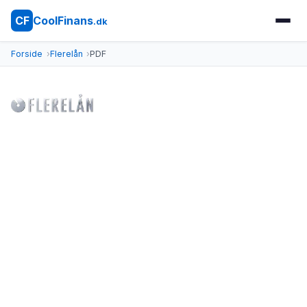
CoolFinans
CF
.dk
Forside
Flerelån
PDF