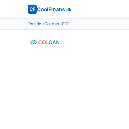
CoolFinans
CF
.dk
Forside
GoLoan
PDF