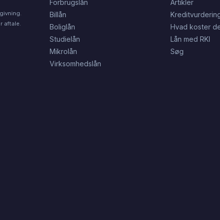
Forbrugslån
Artikler
givning.
Billån
Kreditvurderin
 aftale.
Boliglån
Hvad koster de
Studielån
Lån med RKI
Mikrolån
Søg
Virksomhedslån