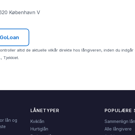
1620 København V
l GoLoan
ntroller altid de aktuelle vilkår direkte hos långiveren, inden du indgå
, Tjekkiet.
LÅNETYPER
POPULÆRE 
or lån og
Kviklån
Sammenlign lå
dste
Hurtiglån
Alle långivere