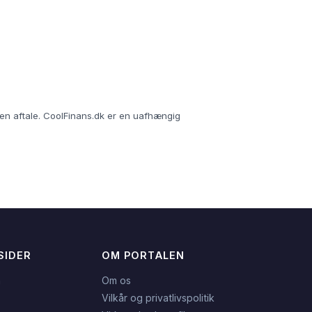
r en aftale. CoolFinans.dk er en uafhængig
SIDER
OM PORTALEN
n
Om os
Vilkår og privatlivspolitik