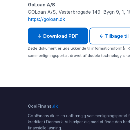
GoLoan A/S
GOLoan A/S, Vesterbrogade 149, Bygn 9, 1, 
https://goloan.dk
↓ Download PDF
← Tilbage ti
Dette dokument er udelukkende til informationsformål. Ko
sammenligningsportal, drevet af double technology s.r.o.
CoolFinans
.dk
CoolFinans.dk er en uafhængig sammenligningsportal f
kreditter i Danmark. Vi hjælper dig med at finde den be
finansielle løsning.