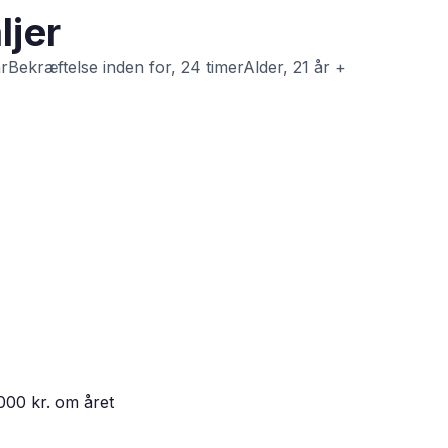
ljer
årBekræftelse inden for, 24 timerAlder, 21 år +
000 kr. om året