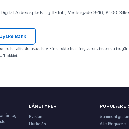
igital Arbejdsplads og It-drift, Vestergade 8-16, 8600 Silk
l Jyske Bank
ntroller altid de aktuelle vilkår direkte hos långiveren, inden du indgå
, Tjekkiet.
LÅNETYPER
POPULÆRE 
or lån og
Kviklån
Sammenlign lå
dste
Hurtiglån
Alle långivere