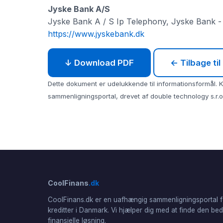
Jyske Bank A/S
Jyske Bank A / S Ip Telephony, Jyske Bank - D
https://www.jyskebank.dk
↓ Download PDF
← Tilbage ti
Dette dokument er udelukkende til informationsformål. Ko
sammenligningsportal, drevet af double technology s.r.o.
CoolFinans
.dk
CoolFinans.dk er en uafhængig sammenligningsportal f
kreditter i Danmark. Vi hjælper dig med at finde den be
finansielle løsning.