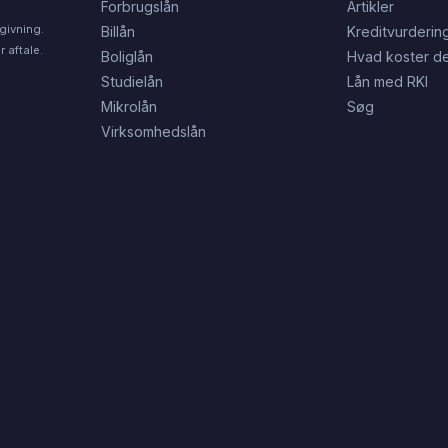
Forbrugslån
Artikler
givning.
Billån
Kreditvurderin
 aftale.
Boliglån
Hvad koster de
Studielån
Lån med RKI
Mikrolån
Søg
Virksomhedslån