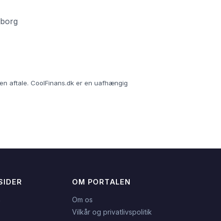
eborg
r en aftale. CoolFinans.dk er en uafhængig
SIDER
OM PORTALEN
n
Om os
Vilkår og privatlivspolitik