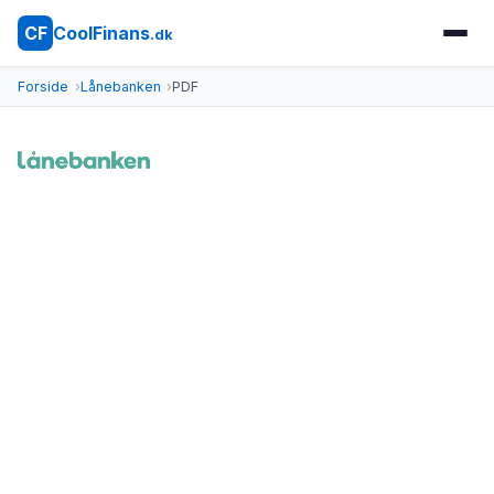
CoolFinans
CF
.dk
Forside
Lånebanken
PDF