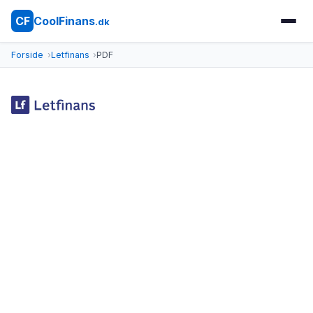
CoolFinans
CF
.dk
Forside
Letfinans
PDF