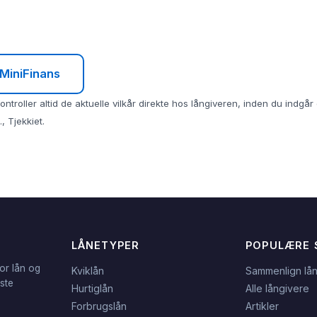
 MiniFinans
ntroller altid de aktuelle vilkår direkte hos långiveren, inden du indgå
, Tjekkiet.
LÅNETYPER
POPULÆRE 
or lån og
Kviklån
Sammenlign lå
dste
Hurtiglån
Alle långivere
Forbrugslån
Artikler