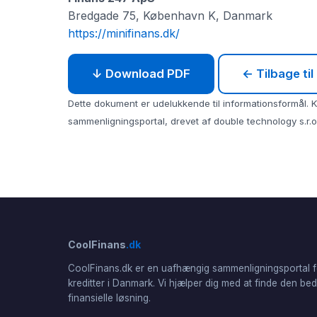
Bredgade 75, København K, Danmark
https://minifinans.dk/
↓ Download PDF
← Tilbage til
Dette dokument er udelukkende til informationsformål. Ko
sammenligningsportal, drevet af double technology s.r.o.
CoolFinans
.dk
CoolFinans.dk er en uafhængig sammenligningsportal f
kreditter i Danmark. Vi hjælper dig med at finde den be
finansielle løsning.