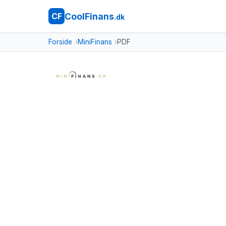
CoolFinans
CF
.dk
Forside
MiniFinans
PDF