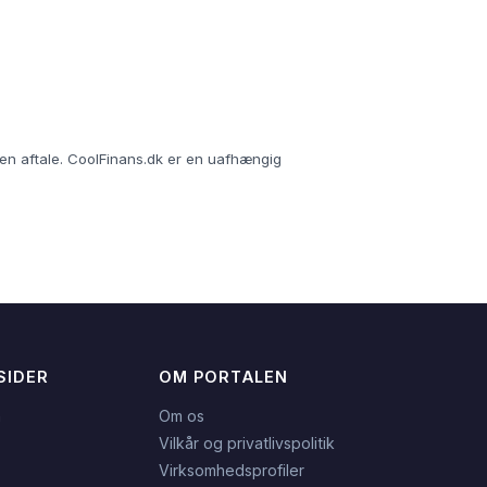
r en aftale. CoolFinans.dk er en uafhængig
SIDER
OM PORTALEN
n
Om os
Vilkår og privatlivspolitik
Virksomhedsprofiler