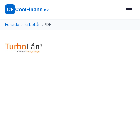
CoolFinans
CF
.dk
Forside
TurboLån
PDF