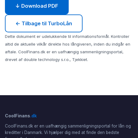
↓ Download PDF
← Tilbage til TurboLån
Dette dokument er udelukkende til informationsformål. Kontroller
altid de aktuelle vilkår direkte hos långiveren, inden du indgår en
aftale. CoolFinans.dk er en uafhængig sammenligningsportal,
drevet af double technology s.r.o., Tjekkiet.
CoolFinans
.dk
CoolFinans.dk er en uafhængig sammenligningsportal for lån og
kreditter i Danmark. Vi hjælper dig med at finde den bedste