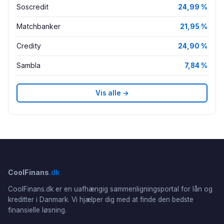
Soscredit
24,99 %
Matchbanker
21,95 %
Credity
24,90 %
Sambla
7,84 %
Vis alle →
CoolFinans
.dk
CoolFinans.dk er en uafhængig sammenligningsportal for lån og
kreditter i Danmark. Vi hjælper dig med at finde den bedste
finansielle løsning.