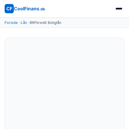
CoolFinans
CF
.dk
Forside
Lån
BRFkredit Boliglån