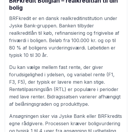
BRFkredit Boliglån – realkreditlån til din
bolig
BRFkredit er en dansk realkreditinstitution under
Jyske Bank-gruppen. Banken tilbyder
realkreditlån til køb, refinansiering og frigivelse af
friværdi i boligen. Beløb fra 100.000 kr. og op til
80 % af boligens vurderingsværdi. Løbetiden er
typisk 10 til 30 år.
Du kan vælge mellem fast rente, der giver
forudsigelighed i ydelsen, og variabel rente (F1,
F3, F5), der typisk er lavere men kan stige.
Rentetilpasningslån (RTL) er populære i perioder
med lave renter. Bidragssatsen varierer afhængigt
af belåningsgraden og produkttype.
Ansøgningen sker via Jyske Bank eller BRFkredits
egne rådgivere. Processen kræver boligvurdering
og typisk 1 til 4 uger fra ansøgning til udbetaling.