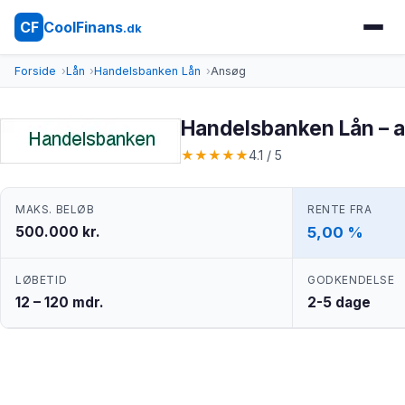
CoolFinans
CF
.dk
Forside
Lån
Handelsbanken Lån
Ansøg
Handelsbanken Lån – 
★
★
★
★
★
4.1 / 5
MAKS. BELØB
RENTE FRA
500.000 kr.
5,00 %
LØBETID
GODKENDELSE
12 – 120 mdr.
2-5 dage