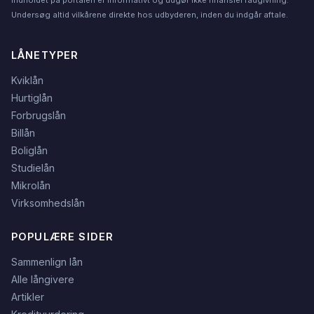
Indholdet på portalen er informativt og udgør ikke finansiel rådgivning.
Undersøg altid vilkårene direkte hos udbyderen, inden du indgår aftale.
LÅNETYPER
Kviklån
Hurtiglån
Forbrugslån
Billån
Boliglån
Studielån
Mikrolån
Virksomhedslån
POPULÆRE SIDER
Sammenlign lån
Alle långivere
Artikler