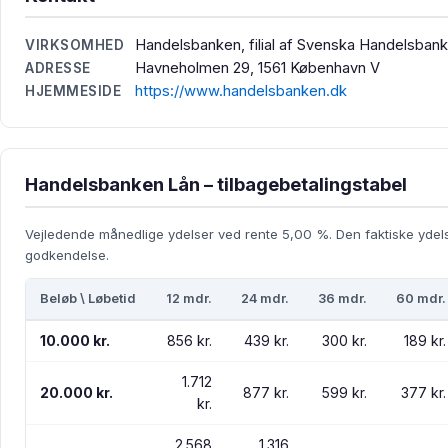
Handelsbanken, filial af Svenska Handelsban
VIRKSOMHED
Havneholmen 29, 1561 København V
ADRESSE
https://www.handelsbanken.dk
HJEMMESIDE
Handelsbanken Lån – tilbagebetalingstabel
Vejledende månedlige ydelser ved rente 5,00 %. Den faktiske ydel
godkendelse.
Beløb \ Løbetid
12 mdr.
24 mdr.
36 mdr.
60 mdr.
10.000 kr.
856 kr.
439 kr.
300 kr.
189 kr.
1.712
20.000 kr.
877 kr.
599 kr.
377 kr.
kr.
2.568
1.316