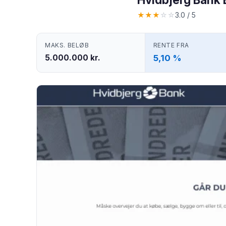
★
★
★
☆
☆
3.0 / 5
MAKS. BELØB
RENTE FRA
5.000.000 kr.
5,10 %