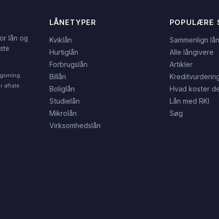
LÅNETYPER
POPULÆRE 
or lån og
Kviklån
Sammenlign lå
dste
Hurtiglån
Alle långivere
Forbrugslån
Artikler
givning.
Billån
Kreditvurderin
 aftale.
Boliglån
Hvad koster de
Studielån
Lån med RKI
Mikrolån
Søg
Virksomhedslån