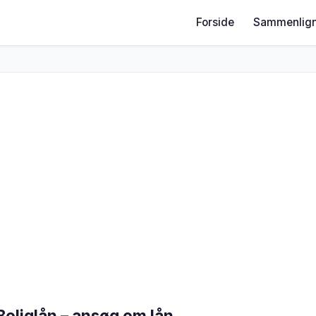
Forside
Sammenlign
Boliglån – ansøg om lån