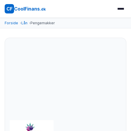
CoolFinans
CF
.dk
Forside
Lån
Pengemakker