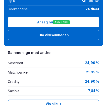
Op til
50.000 kr.
Godkendelse
24 timer
Ansøg nu
ANNONCE
Om virksomheden
Sammenlign med andre
Soscredit
24,99 %
Matchbanker
21,95 %
Credity
24,90 %
Sambla
7,84 %
Vis alle →