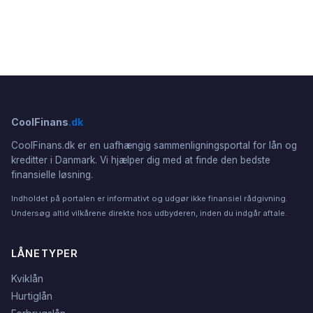
CoolFinans
.dk
CoolFinans.dk er en uafhængig sammenligningsportal for lån og
kreditter i Danmark. Vi hjælper dig med at finde den bedste
finansielle løsning.
Indholdet på portalen er informativt og udgør ikke finansiel rådgivning.
Undersøg altid vilkårene direkte hos udbyderen, inden du indgår aftale.
LÅNETYPER
Kviklån
Hurtiglån