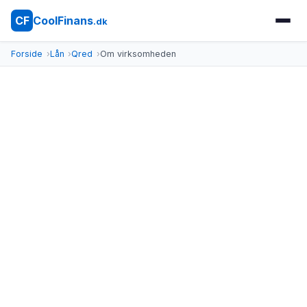
CoolFinans
CF
.dk
Forside
Lån
Qred
Om virksomheden