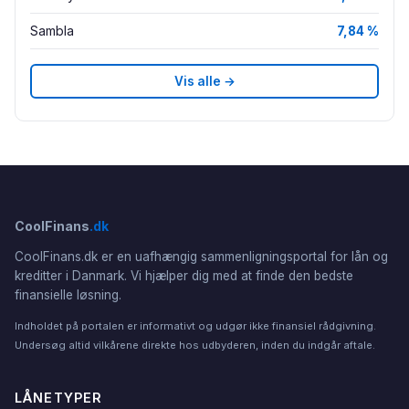
Sambla
7,84 %
Vis alle →
CoolFinans
.dk
CoolFinans.dk er en uafhængig sammenligningsportal for lån og
kreditter i Danmark. Vi hjælper dig med at finde den bedste
finansielle løsning.
Indholdet på portalen er informativt og udgør ikke finansiel rådgivning.
Undersøg altid vilkårene direkte hos udbyderen, inden du indgår aftale.
LÅNETYPER