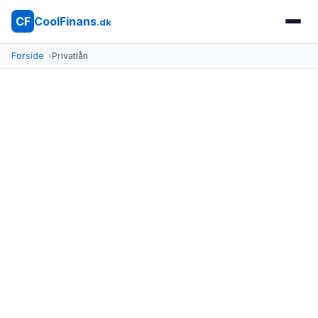
CoolFinans
CF
.dk
Forside
Privatlån